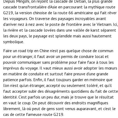
Depuis Mingshi, on rejoint la cascade de Detian, la plus grande
cascade transfrontalière d’Asie en parcourant la mythique route
G219, la version chinoise de la route 66 américaine qui fait rêver
les voyageurs. On traverse des paysages incroyables avant
d’arriver nez à nez avec le poste de frontière avec le Vietnam. Ici,
la rivière et la cascade lovées dans une vallée de karst séparent
les deux pays, le paysage est splendide mais aussi hautement
symbolique.
Faire un road trip en Chine n’est pas quelque chose de commun
pour un étranger, il faut avoir un permis de conduire local et
pouvoir communiquer sans problème pour faire face à tous les
imprévus du voyage. Il vaut mieux aussi avoir adopter les mœurs
en matière de conduite et surtout faire preuve d’une grande
patience parfois. Enfin, il faut toujours garder en mémoire que
l’on n’est qu’un étranger, accepté ou seulement toléré, et qu’il
faut accepter subir des désagréments quotidiens du fait de cette
identité. C’est parfois un peu dur, mais je trouve que le résultat
en vaut le coup. On peut découvrir des endroits magnifiques
librement, là où peut de gens sont venus auparavant, et c’est le
cas de cette fameuse route G219.