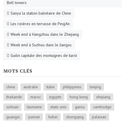
Bell towers
Sanya la station balnéaire de Chine
Les rizières en terrasse de Ping'An
Week end à Hangzhou dans le Zhejiang
Week end à Suzhou dans le Jiangsu
Guilin capitale des montagnes de karst
MOTS CLÉS
chine
australie
italie
philippines
beijing
thailande
maroc
egypte
hong kong
zhejiang
sichuan
tasmanie
etats-unis
gansu
cambodge
guangxi
yunnan
hubei
chongqing
palawan