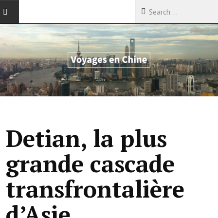
ACCUEIL
VOYAGES EN CHINE
VOYAGES EN ASIE
VOYAGES DANS LE MONDE
Detian, la plus
grande cascade
transfrontalière
d’Asie