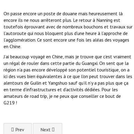
On passe encore un poste de douane mais heureusement là
encore ils ne nous arrêteront plus. Le retour à Nanning est
toutefois éprouvant avec de nombreux bouchons et travaux sur
l’autoroute qui nous bloquent plus d’une heure à l’approche de
l’agglomération. Ce sont encore une fois les aléas des voyages
en Chine.
J’ai beaucoup voyagé en Chine, mais je trouve que c’est vraiment
un régal de rouler dans cette partie du Guangxi. On sent que la
région n’a pas encore développé son potentiel touristique, on a
ici des vues bien équivalentes à ce que l’on peut trouver dans les
alentours de Guilin et Yangshuo sauf qu’il n’y a pas plus que ça
en terme d’infrastructures et d’activités dédiées. Pour les
amateurs de road trip, je ne peux que conseiller ce bout de
G219 !
Previous article: Info pratiques pour visiter Huangshan (Mont
Next article: Les paysages merveilleux de Mings
Prev
Next