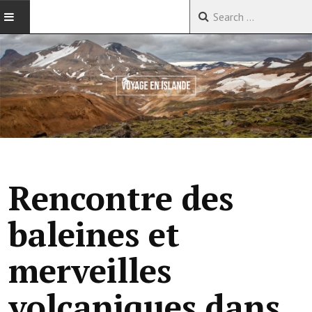
ACCUEIL
VOYAGES EN CHINE
VOYAGES EN ASIE
VOYAGES DANS LE MONDE
Rencontre des
baleines et
merveilles
volcaniques dans