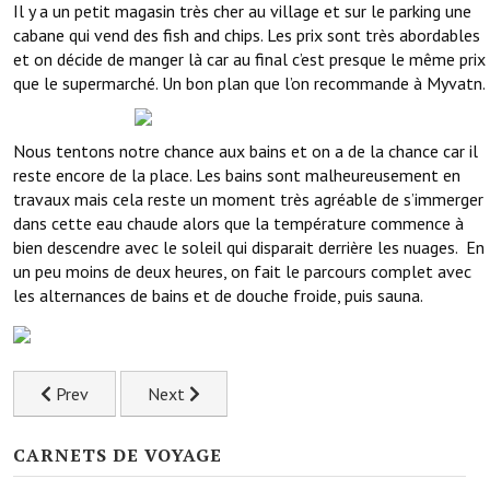
Il y a un petit magasin très cher au village et sur le parking une
cabane qui vend des fish and chips. Les prix sont très abordables
et on décide de manger là car au final c’est presque le même prix
que le supermarché. Un bon plan que l’on recommande à Myvatn.
Nous tentons notre chance aux bains et on a de la chance car il
reste encore de la place. Les bains sont malheureusement en
travaux mais cela reste un moment très agréable de s’immerger
dans cette eau chaude alors que la température commence à
bien descendre avec le soleil qui disparait derrière les nuages. En
un peu moins de deux heures, on fait le parcours complet avec
les alternances de bains et de douche froide, puis sauna.
Previous article: Les paysages incroyables de Kerlingarfjöll d
Next article: La région de Myvatn et la cascad
Prev
Next
CARNETS DE VOYAGE