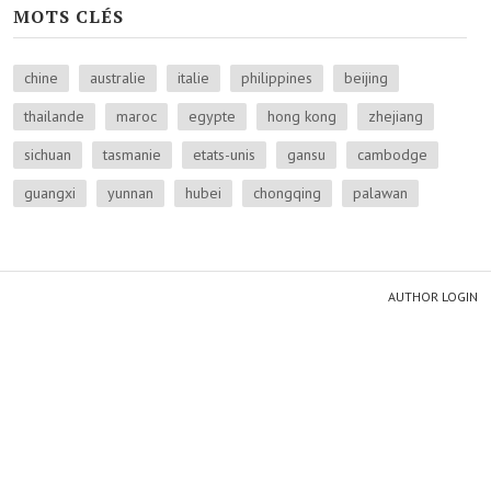
MOTS CLÉS
chine
australie
italie
philippines
beijing
thailande
maroc
egypte
hong kong
zhejiang
sichuan
tasmanie
etats-unis
gansu
cambodge
guangxi
yunnan
hubei
chongqing
palawan
AUTHOR LOGIN