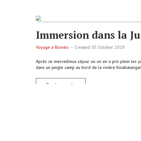
Immersion dans la Ju
Voyage à Bornéo
Created: 05 October 2019
Après ce merveilleux séjour où on en a pris plein les y
dans un jungle camp au bord de la rivière Kinabatangan 
Read more: Immersion dans la Jungle de Bornéo
Contact rapproché av
Voyage à Bornéo
Created: 07 October 2019