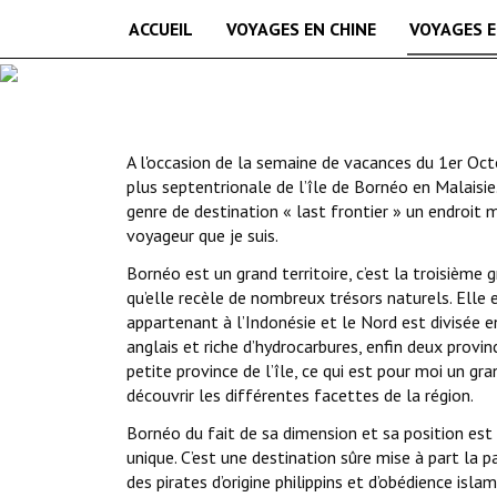
ACCUEIL
VOYAGES EN CHINE
VOYAGES E
A l'occasion de la semaine de vacances du 1er Octo
plus septentrionale de l’île de Bornéo en Malais
genre de destination « last frontier » un endroit my
voyageur que je suis.
Bornéo est un grand territoire, c’est la troisième 
qu’elle recèle de nombreux trésors naturels. Elle
appartenant à l’Indonésie et le Nord est divisée e
anglais et riche d’hydrocarbures, enfin deux provi
petite province de l’île, ce qui est pour moi un gr
découvrir les différentes facettes de la région.
Bornéo du fait de sa dimension et sa position est 
unique. C’est une destination sûre mise à part la p
des pirates d’origine philippins et d’obédience isl