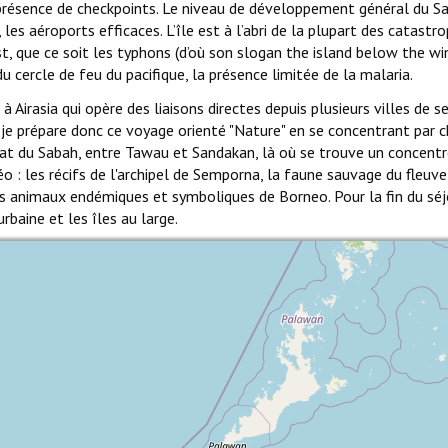
 présence de checkpoints. Le niveau de développement général du S
les aéroports efficaces. L’île est à l’abri de la plupart des catastr
, que ce soit les typhons (d’où son slogan the island below the win
cercle de feu du pacifique, la présence limitée de la malaria.
 Airasia qui opère des liaisons directes depuis plusieurs villes de 
je prépare donc ce voyage orienté "Nature" en se concentrant par c
'Etat du Sabah, entre Tawau et Sandakan, là où se trouve un concent
o : les récifs de l'archipel de Semporna, la faune sauvage du fleuve
s animaux endémiques et symboliques de Borneo. Pour la fin du séjo
rbaine et les îles au large.