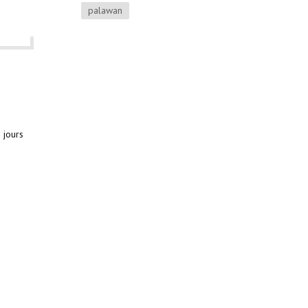
palawan
 jours
lok