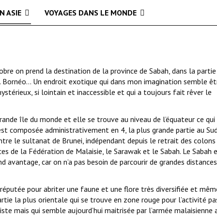
N ASIE
VOYAGES DANS LE MONDE
bre on prend la destination de la province de Sabah, dans la partie
ie. Bornéo… Un endroit exotique qui dans mon imagination semble êt
stérieux, si lointain et inaccessible et qui a toujours fait rêver le
grande île du monde et elle se trouve au niveau de l’équateur ce qui 
 est composée administrativement en 4, la plus grande partie au Su
ntre le sultanat de Brunei, indépendant depuis le retrait des colons
nces de la Fédération de Malaisie, le Sarawak et le Sabah. Le Sabah 
and avantage, car on n’a pas besoin de parcourir de grandes distance
réputée pour abriter une faune et une flore très diversifiée et mêm
artie la plus orientale qui se trouve en zone rouge pour l’activité p
amiste mais qui semble aujourd’hui maitrisée par l’armée malaisienne 