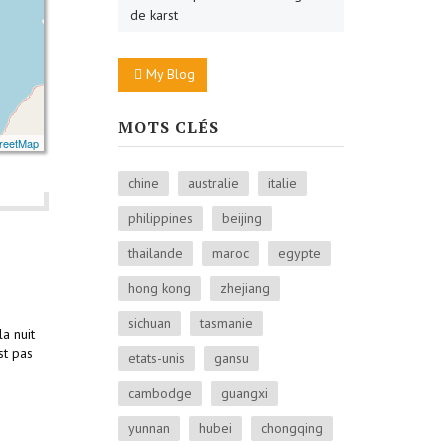
de karst
My Blog
MOTS CLÉS
reetMap
chine
australie
italie
philippines
beijing
thailande
maroc
egypte
hong kong
zhejiang
sichuan
tasmanie
a nuit
st pas
etats-unis
gansu
cambodge
guangxi
yunnan
hubei
chongqing