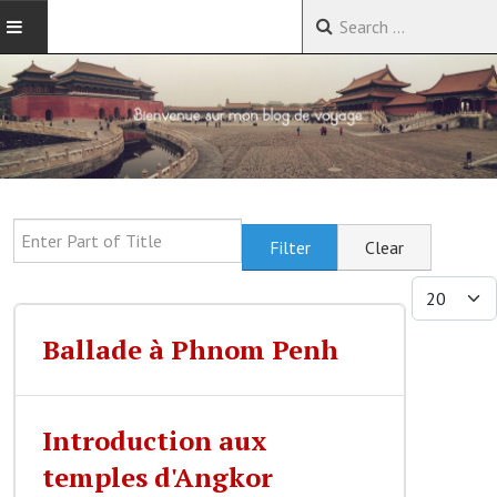
ACCUEIL
VOYAGES EN CHINE
VOYAGES EN ASIE
Enter Part of Title
Filter
Clear
VOYAGES DANS LE MONDE
Display #
Ballade à Phnom Penh
Introduction aux
temples d'Angkor