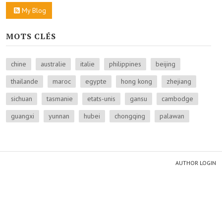
My Blog
MOTS CLÉS
chine
australie
italie
philippines
beijing
thailande
maroc
egypte
hong kong
zhejiang
sichuan
tasmanie
etats-unis
gansu
cambodge
guangxi
yunnan
hubei
chongqing
palawan
AUTHOR LOGIN