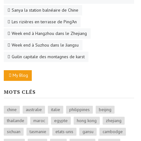
Sanya la station balnéaire de Chine
Les rizières en terrasse de Ping'An
Week end à Hangzhou dans le Zhejiang
Week end à Suzhou dans le Jiangsu
Guilin capitale des montagnes de karst
My Blog
MOTS CLÉS
chine
australie
italie
philippines
beijing
thailande
maroc
egypte
hong kong
zhejiang
sichuan
tasmanie
etats-unis
gansu
cambodge