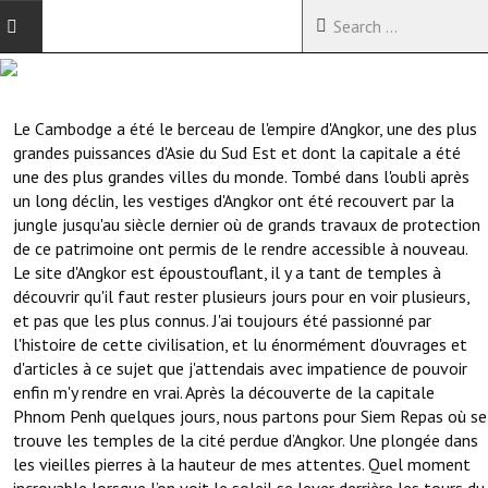
ACCUEIL
Le Cambodge a été le berceau de l'empire d'Angkor, une des plus
VOYAGES EN CHINE
grandes puissances d'Asie du Sud Est et dont la capitale a été
une des plus grandes villes du monde. Tombé dans l'oubli après
VOYAGES EN ASIE
un long déclin, les vestiges d'Angkor ont été recouvert par la
jungle jusqu'au siècle dernier où de grands travaux de protection
VOYAGES DANS LE MONDE
de ce patrimoine ont permis de le rendre accessible à nouveau.
Le site d'Angkor est époustouflant, il y a tant de temples à
découvrir qu'il faut rester plusieurs jours pour en voir plusieurs,
et pas que les plus connus. J'ai toujours été passionné par
l'histoire de cette civilisation, et lu énormément d'ouvrages et
d'articles à ce sujet que j'attendais avec impatience de pouvoir
enfin m'y rendre en vrai. Après la découverte de la capitale
Phnom Penh quelques jours, nous partons pour Siem Repas où se
trouve les temples de la cité perdue d’Angkor. Une plongée dans
les vieilles pierres à la hauteur de mes attentes. Quel moment