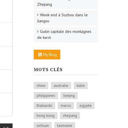
Zhejiang
Week end à Suzhou dans le
Jiangsu
Guilin capitale des montagnes
de karst
My Blog
MOTS CLÉS
chine
australie
italie
philippines
beijing
thailande
maroc
egypte
hong kong
zhejiang
sichuan
tasmanie