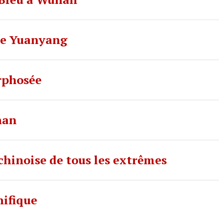
 de Yuanyang
rphosée
nan
hinoise de tous les extrêmes
ifique