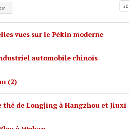
Displ
ear
lles vues sur le Pékin moderne
ndustriel automobile chinois
n (2)
 thé de Longjing à Hangzhou et Jiuxi
 Bleu à Wuhan