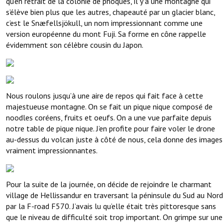
qu’en retrait de la colonie de phoques, il y a une montagne qui
s’élève bien plus que les autres, chapeauté par un glacier blanc,
c’est le Snæfellsjökull, un nom impressionnant comme une
version européenne du mont Fuji. Sa forme en cône rappelle
évidemment son célèbre cousin du Japon.
Nous roulons jusqu’à une aire de repos qui fait face à cette
majestueuse montagne. On se fait un pique nique composé de
noodles coréens, fruits et oeufs. On a une vue parfaite depuis
notre table de pique nique. J’en profite pour faire voler le drone
au-dessus du volcan juste à côté de nous, cela donne des images
vraiment impressionnantes.
Pour la suite de la journée, on décide de rejoindre le charmant
village de Hellissandur en traversant la péninsule du Sud au Nord
par la F-road F570. J’avais lu qu’elle était très pittoresque sans
que le niveau de difficulté soit trop important. On grimpe sur une