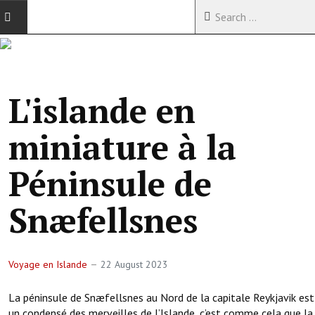
ACCUEIL
VOYAGES EN CHINE
L'islande en
VOYAGES EN ASIE
miniature à la
VOYAGES DANS LE MONDE
Péninsule de
Snæfellsnes
Voyage en Islande
22 August 2023
La péninsule de Snæfellsnes au Nord de la capitale Reykjavik est
un condensé des merveilles de l’Islande, c’est comme cela que la