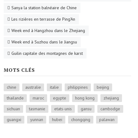
Sanya la station balnéaire de Chine
Les rizières en terrasse de Ping'An
Week end à Hangzhou dans le Zhejiang
Week end à Suzhou dans le Jiangsu
Guilin capitale des montagnes de karst
MOTS CLÉS
chine
australie
italie
philippines
beijing
thailande
maroc
egypte
hong kong
zhejiang
sichuan
tasmanie
etats-unis
gansu
cambodge
guangxi
yunnan
hubei
chongqing
palawan