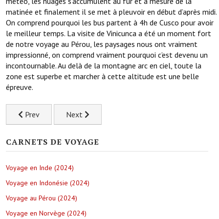
météo, les nuages s’accumulent au fur et à mesure de la
matinée et finalement il se met à pleuvoir en début d’après midi.
On comprend pourquoi les bus partent à 4h de Cusco pour avoir
le meilleur temps. La visite de Vinicunca a été un moment fort
de notre voyage au Pérou, les paysages nous ont vraiment
impressionné, on comprend vraiment pourquoi c’est devenu un
incontournable. Au delà de la montagne arc en ciel, toute la
zone est superbe et marcher à cette altitude est une belle
épreuve.
Previous article: On s’installe quelques jours à Cusco, la capi
Next article: Les îles Paracas au large de la c
Prev
Next
CARNETS DE VOYAGE
Voyage en Inde (2024)
Voyage en Indonésie (2024)
Voyage au Pérou (2024)
Voyage en Norvège (2024)