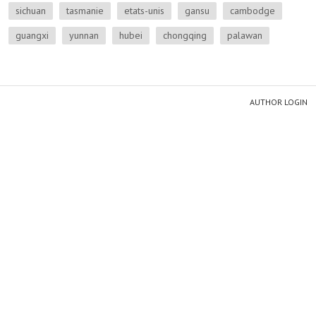
sichuan
tasmanie
etats-unis
gansu
cambodge
guangxi
yunnan
hubei
chongqing
palawan
AUTHOR LOGIN