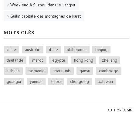
Week end à Suzhou dans le Jiangsu
Guilin capitale des montagnes de karst
MOTS CLÉS
chine
australie
italie
philippines
beijing
thailande
maroc
egypte
hong kong
zhejiang
sichuan
tasmanie
etats-unis
gansu
cambodge
guangxi
yunnan
hubei
chongqing
palawan
AUTHOR LOGIN