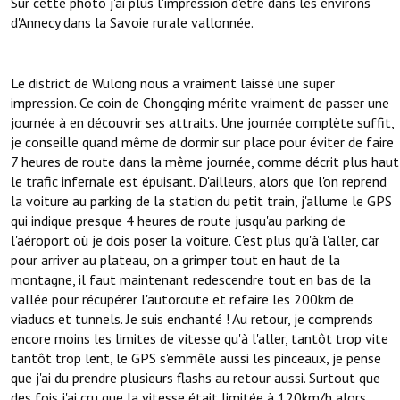
Sur cette photo j'ai plus l'impression d'être dans les environs
d'Annecy dans la Savoie rurale vallonnée.
Le district de Wulong nous a vraiment laissé une super
impression. Ce coin de Chongqing mérite vraiment de passer une
journée à en découvrir ses attraits. Une journée complète suffit,
je conseille quand même de dormir sur place pour éviter de faire
7 heures de route dans la même journée, comme décrit plus haut
le trafic infernale est épuisant. D'ailleurs, alors que l'on reprend
la voiture au parking de la station du petit train, j'allume le GPS
qui indique presque 4 heures de route jusqu'au parking de
l'aéroport où je dois poser la voiture. C'est plus qu'à l'aller, car
pour arriver au plateau, on a grimper tout en haut de la
montagne, il faut maintenant redescendre tout en bas de la
vallée pour récupérer l'autoroute et refaire les 200km de
viaducs et tunnels. Je suis enchanté ! Au retour, je comprends
encore moins les limites de vitesse qu'à l'aller, tantôt trop vite
tantôt trop lent, le GPS s'emmêle aussi les pinceaux, je pense
que j'ai du prendre plusieurs flashs au retour aussi. Surtout que
des fois j'ai cru que la vitesse était limitée à 120km/h alors