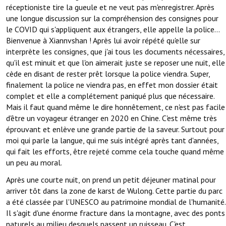
réceptioniste tire la gueule et ne veut pas m'enregistrer. Après
une longue discussion sur la compréhension des consignes pour
le COVID qui s'appliquent aux étrangers, elle appelle la police...
Bienvenue à Xiannvshan ! Après lui avoir répété qu'elle sur
interprète les consignes, que j'ai tous les documents nécessaires,
qu'il est minuit et que l'on aimerait juste se reposer une nuit, elle
cède en disant de rester prêt lorsque la police viendra. Super,
finalement la police ne viendra pas, en effet mon dossier était
complet et elle a complétement paniqué plus que nécessaire.
Mais il faut quand même le dire honnêtement, ce n'est pas facile
d'être un voyageur étranger en 2020 en Chine. C'est même très
éprouvant et enlève une grande partie de la saveur. Surtout pour
moi qui parle la langue, qui me suis intégré après tant d'années,
qui fait les efforts, être rejeté comme cela touche quand même
un peu au moral.
Après une courte nuit, on prend un petit déjeuner matinal pour
arriver tôt dans la zone de karst de Wulong. Cette partie du parc
a été classée par l'UNESCO au patrimoine mondial de l'humanité.
Il s'agit d'une énorme fracture dans la montagne, avec des ponts
naturels au milieu desquels passent un ruisseau. C'est