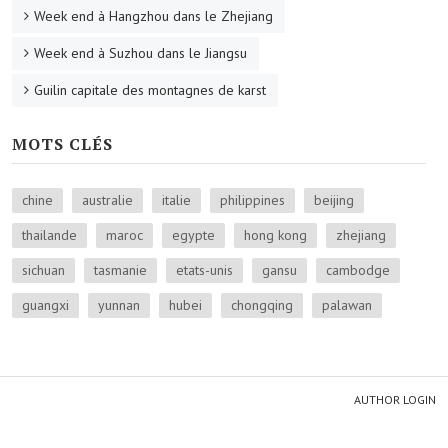
Week end à Hangzhou dans le Zhejiang
Week end à Suzhou dans le Jiangsu
Guilin capitale des montagnes de karst
MOTS CLÉS
chine
australie
italie
philippines
beijing
thailande
maroc
egypte
hong kong
zhejiang
sichuan
tasmanie
etats-unis
gansu
cambodge
guangxi
yunnan
hubei
chongqing
palawan
AUTHOR LOGIN