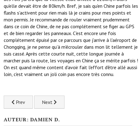
qu'elle devait être de 80km/h. Bref, je sais qu'en Chine parfois les
flashs s'activent pour rien mais là je crains pour mes points et
mon permis. Je recommande de rouler vraiment prudemment
dans ce coin de Chine, de ne pas complétement se figer au GPS
et de bien regarder les panneaux. C'est encore une fois
complétement épuisé par ce parcours que j'arrive à l'aéroport de
Chongqing, je ne pense qu'à m'écrouler dans mon lit tellement je
suis cassé. Après cette courte nuit, cette longue journée à
marcher puis la route, les voyages en Chine ça se mérite parfois !
On est quand même content d'avoir fait l'effort d'être allé aussi
loin, c'est vraiment un joli coin pas encore très connu.
Previous article: Les paysages merveilleux de Mingshi, une ver
Next article: Exploration urbaine à Chongqing
Prev
Next
AUTEUR: DAMIEN D.