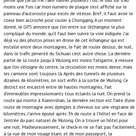
pense que j'ai du me faire flasher plusieurs fois. Je suis sur d'au
moins une fois car mon numéro de plaque s'est affiché sur le
panneau d'autoroute pour excès de vitesse. Bref, il faut avoir le
coeur bien accroché pour rouler à Chongqing. A un moment
donné, le GPS annonce que l'on entre sur l'échangeur le plus
compliqué du monde, qu'il faut bien suivre la voie indiquée. J'ai
déjà vu des photos prises en drone de cet échangeur qui est
installé entre deux montagnes, le fait de rouler dessus, de nuit,
dans le trafic pimenté du Sichuan c'est autre chose. La dernière
partie de la route jusqu'à Wulong est moins fatigante, à mesure
que l'on s'éloigne du centre, la circulation est moins dense, mais
les camions sont toujours là. Après des tunnels de plusieurs
dizaines de kilomètres, on sort enfin à la sortie de Wulong. Ce
district est encastré entre de hautes montagnes, fait
d'immeubles impressionnants tous éclairés la nuit. On prend la
route qui monte à Xiannvshan, la dernière section est faite d'une
route de montagne avec épingles à cheveux sur une vingtaine de
kilomètres. J'arrive épuisé après 3h de route à l'hôtel en face de
l'entrée du parc naturel de Wulong. On a trouvé un hôtel pour
une nuit. Malheureusement, le check-in ne se fait pas facilement,
à la vue de mon visage blanc et de mon passeport, la