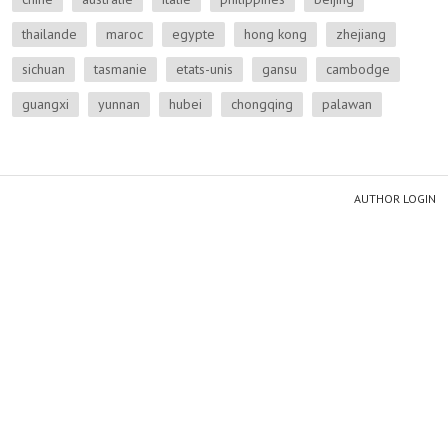
thailande
maroc
egypte
hong kong
zhejiang
sichuan
tasmanie
etats-unis
gansu
cambodge
guangxi
yunnan
hubei
chongqing
palawan
AUTHOR LOGIN