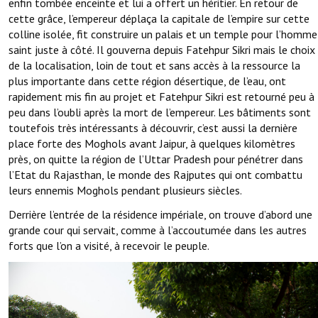
enfin tombée enceinte et lui a offert un héritier. En retour de
cette grâce, l’empereur déplaça la capitale de l’empire sur cette
colline isolée, fit construire un palais et un temple pour l’homme
saint juste à côté. Il gouverna depuis Fatehpur Sikri mais le choix
de la localisation, loin de tout et sans accès à la ressource la
plus importante dans cette région désertique, de l’eau, ont
rapidement mis fin au projet et Fatehpur Sikri est retourné peu à
peu dans l’oubli après la mort de l’empereur. Les bâtiments sont
toutefois très intéressants à découvrir, c’est aussi la dernière
place forte des Moghols avant Jaipur, à quelques kilomètres
près, on quitte la région de l’Uttar Pradesh pour pénétrer dans
l’Etat du Rajasthan, le monde des Rajputes qui ont combattu
leurs ennemis Moghols pendant plusieurs siècles.
Derrière l’entrée de la résidence impériale, on trouve d’abord une
grande cour qui servait, comme à l’accoutumée dans les autres
forts que l’on a visité, à recevoir le peuple.