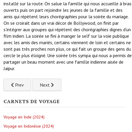
installé sur la route. On salue la famille qui nous accueille à bras
ouverts puis on part rejoindre les jeunes de la famille et des
amis qui répètent leurs chorégraphies pour la soirée du mariage.
On se croirait dans un vrai décor de Bollywood, on finit par
s’intégrer aux groupes qui répètent des chorégraphies dignes d’un
film indien. La soirée se fini à manger le self sur la voie publique
avec les amis des mariés, certains viennent de loin et certains ne
sont pas très proches non plus, ce qui fait un groupe des gens du
cercle le plus éloigné. Une soirée très sympa qui nous a permis de
partager un beau moment avec une famille indienne aisée de
Jaipur.
Previous article: A la découverte de la ville du Taj Mahal à Ag
Next article: Jaipur la ville rose, capitale du
Prev
Next
CARNETS DE VOYAGE
Voyage en Inde (2024)
Voyage en Indonésie (2024)