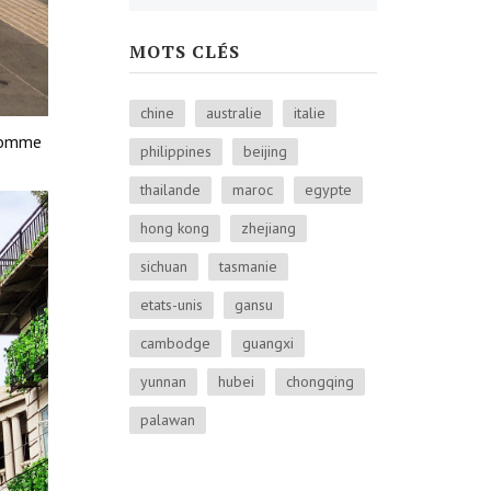
MOTS CLÉS
chine
australie
italie
 comme
philippines
beijing
thailande
maroc
egypte
hong kong
zhejiang
sichuan
tasmanie
etats-unis
gansu
cambodge
guangxi
yunnan
hubei
chongqing
palawan