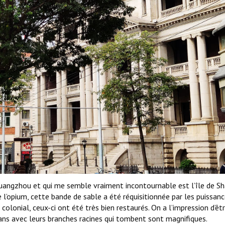
 Guangzhou et qui me semble vraiment incontournable est l’île de S
e l’opium, cette bande de sable a été réquisitionnée par les puissan
olonial, ceux-ci ont été très bien restaurés. On a l’impression d’êt
ans avec leurs branches racines qui tombent sont magnifiques.