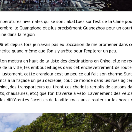
empératures hivernales qui se sont abattues sur l’est de la Chine po
vembre, le Guangdong et plus précisément Guangzhou pour un cour
ne dans la région.
 et depuis lors je n’avais pas eu l’occasion de me promener dans c
 mérite quand même que l’on s’y arrête pour l’explorer un peu.
l’on mettra en haut de la liste des destinations en Chine, elle ne re
ue de la ville, les embouteillages dans cet enchevêtrement de route
 justement, cette grandeur c’est un peu ce qui fait son charme. Sur
s à la façade un peu décrépie, tout ce monde dans les rues agité
hine, des transporteurs qui tirent ces chariots remplis de cartons d
s, chaussures, etc.) que l’on traverse à vélo. L’avènement des vélo
les différentes facettes de la ville, mais aussi rouler sur les bords 