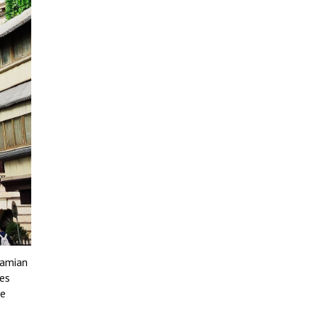
hamian
ces
re