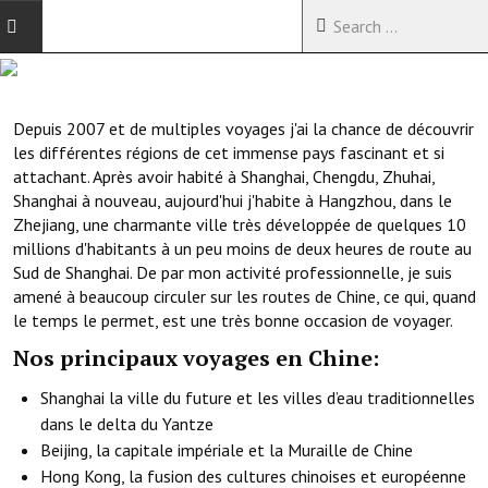
ACCUEIL
Depuis 2007 et de multiples voyages j'ai la chance de découvrir
VOYAGES EN CHINE
les différentes régions de cet immense pays fascinant et si
attachant. Après avoir habité à Shanghai, Chengdu, Zhuhai,
VOYAGES EN ASIE
Shanghai à nouveau, aujourd'hui j'habite à Hangzhou, dans le
Zhejiang, une charmante ville très développée de quelques 10
VOYAGES DANS LE MONDE
millions d'habitants à un peu moins de deux heures de route au
Sud de Shanghai. De par mon activité professionnelle, je suis
amené à beaucoup circuler sur les routes de Chine, ce qui, quand
le temps le permet, est une très bonne occasion de voyager.
Nos principaux voyages en Chine:
Shanghai la ville du future et les villes d’eau traditionnelles
dans le delta du Yantze
Beijing, la capitale impériale et la Muraille de Chine
Hong Kong, la fusion des cultures chinoises et européenne