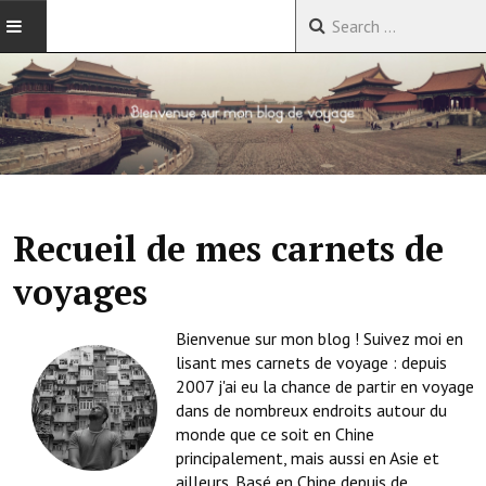
ACCUEIL
VOYAGES EN CHINE
VOYAGES EN ASIE
Recueil de mes carnets de
VOYAGES DANS LE MONDE
voyages
Bienvenue sur mon blog ! Suivez moi en
lisant mes carnets de voyage : depuis
2007 j'ai eu la chance de partir en voyage
dans de nombreux endroits autour du
monde que ce soit en Chine
principalement, mais aussi en Asie et
ailleurs. Basé en Chine depuis de