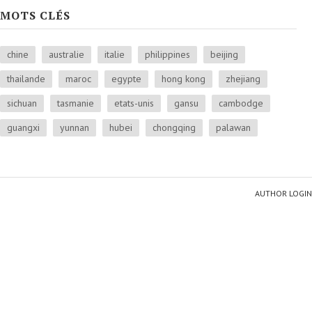
MOTS CLÉS
chine
australie
italie
philippines
beijing
thailande
maroc
egypte
hong kong
zhejiang
sichuan
tasmanie
etats-unis
gansu
cambodge
guangxi
yunnan
hubei
chongqing
palawan
AUTHOR LOGIN