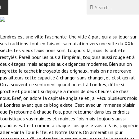
ACCUEIL
Londres est une ville fascinante. Une ville à part qui a su jouer sur
VOYAGES EN CHINE
ses traditions tout en faisant sa mutation vers une ville du XXIe
siècle. Les vieux taxis noirs sont toujours là, mais ils ont été
VOYAGES EN ASIE
restylés. Pareil pour les bus à l’impérial, toujours aussi rouge et à
deux étages, mais adaptés aux exigences modernes. Bien sur on
VOYAGES DANS LE MONDE
regrette le cachet incroyable des orignaux, mais on ne retrouve
pas ailleurs cette capacité à changer sans changer, et c’est génial.
On a souvent ce sentiment quand on est à Londres, d’être si
proche et pourtant si dépaysé à moins de deux heures de chez
nous. Bref, on adore la capitale anglaise et j’ai vécu plusieurs mois
à Londres avant que ce blog existe. C’est avec un immense plaisir
que j’y retourne à chaque fois, pour retourner dans les endroits
touristiques vus maintes et maintes fois mais toujours aussi
grandioses. C’est comme à chaque fois que je vais à Paris, j’apprécie
aller voir la Tour Eiffel et Notre Dame. On aimerait un jour