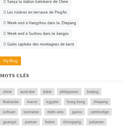
Sanya la station balnéaire de Chine
Les rizières en terrasse de Ping'An
Week end à Hangzhou dans le Zhejiang
Week end à Suzhou dans le Jiangsu
Guilin capitale des montagnes de karst
My Blog
MOTS CLÉS
chine
australie
italie
philippines
beijing
thailande
maroc
egypte
hong kong
zhejiang
sichuan
tasmanie
etats-unis
gansu
cambodge
guangxi
yunnan
hubei
chongqing
palawan