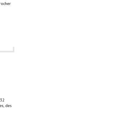
procher
232
es, des