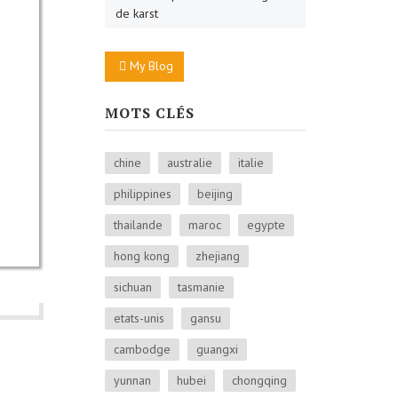
de karst
My Blog
MOTS CLÉS
chine
australie
italie
philippines
beijing
thailande
maroc
egypte
hong kong
zhejiang
sichuan
tasmanie
etats-unis
gansu
cambodge
guangxi
yunnan
hubei
chongqing