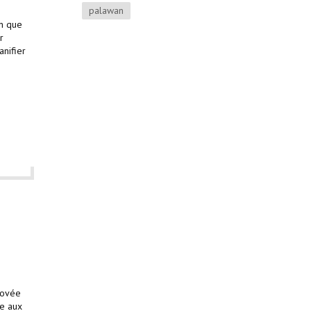
palawan
en que
r
anifier
e
lovée
ne aux