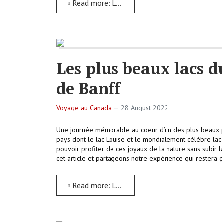
Read more: Les splendides paysages montagneux de Icefield Parkway entre Jasper et Banff
Les plus beaux lacs 
de Banff
Voyage au Canada
28 August 2022
Une journée mémorable au coeur d’un des plus beaux p
pays dont le lac Louise et le mondialement célèbre lac M
pouvoir profiter de ces joyaux de la nature sans subir 
cet article et partageons notre expérience qui rester
Read more: Les plus beaux lacs du monde dans le parc national de Banff