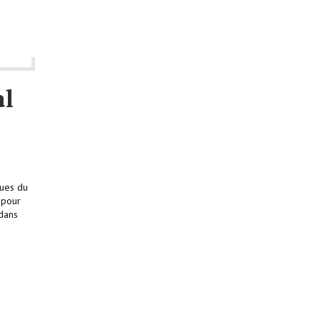
al
ques du
 pour
 dans