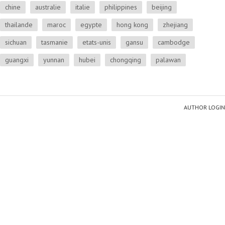
chine
australie
italie
philippines
beijing
thailande
maroc
egypte
hong kong
zhejiang
sichuan
tasmanie
etats-unis
gansu
cambodge
guangxi
yunnan
hubei
chongqing
palawan
AUTHOR LOGIN