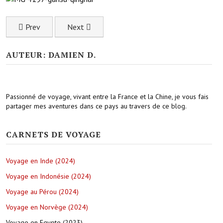
Previous article: Le monastère de Wuyu à Tongren
Next article: Le vieux village de Bajiaocheng v
Prev
Next
AUTEUR: DAMIEN D.
Passionné de voyage, vivant entre la France et la Chine, je vous fais
partager mes aventures dans ce pays au travers de ce blog.
CARNETS DE VOYAGE
Voyage en Inde (2024)
Voyage en Indonésie (2024)
Voyage au Pérou (2024)
Voyage en Norvège (2024)
Voyage en Egypte (2023)