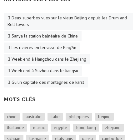
Deux superbes vues sur le vieux Beijing depuis les Drum and
Bell towers
Sanya la station balnéaire de Chine
Les rizières en terrasse de Ping'An
Week end à Hangzhou dans le Zhejiang
Week end à Suzhou dans le Jiangsu
Guilin capitale des montagnes de karst
MOTS CLÉS
chine
australie
italie
philippines
beijing
thailande
maroc
egypte
hong kong
zhejiang
sichuan
tasmanie
etats-unis
gansu
cambodge