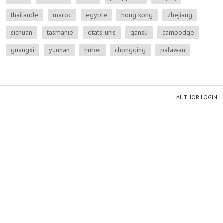
thailande
maroc
egypte
hong kong
zhejiang
sichuan
tasmanie
etats-unis
gansu
cambodge
guangxi
yunnan
hubei
chongqing
palawan
AUTHOR LOGIN