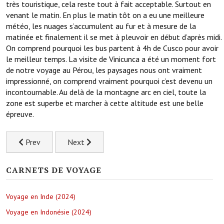
très touristique, cela reste tout à fait acceptable. Surtout en
venant le matin. En plus le matin tôt on a eu une meilleure
météo, les nuages s’accumulent au fur et à mesure de la
matinée et finalement il se met à pleuvoir en début d’après midi.
On comprend pourquoi les bus partent à 4h de Cusco pour avoir
le meilleur temps. La visite de Vinicunca a été un moment fort
de notre voyage au Pérou, les paysages nous ont vraiment
impressionné, on comprend vraiment pourquoi c’est devenu un
incontournable. Au delà de la montagne arc en ciel, toute la
zone est superbe et marcher à cette altitude est une belle
épreuve.
Previous article: On s’installe quelques jours à Cusco, la capi
Next article: Les îles Paracas au large de la c
Prev
Next
CARNETS DE VOYAGE
Voyage en Inde (2024)
Voyage en Indonésie (2024)